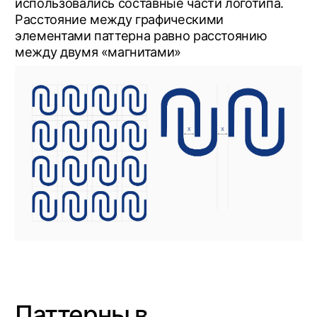
О нас
Telegram Blog
+7 978 859 8711
Услуги
Max
+7 950 802 2219
Формула
DProfile
hello@elkadigital.ru
работы
Партнёрам
Behance
Тех. экспертиза
Яндекс Дзен
Медиа
Контакты
Стать партнёром
Заполнить бриф
ИП Маринов Юрий Константинович
Ёлка ® (2022 — 2026)