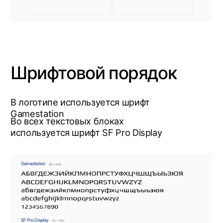
Паттерны (сетка)
При создании данного паттерна
использовались составные части логотипа.
Расстояние между графическими
элементами паттерна равно расстоянию
между двумя «магнитами»