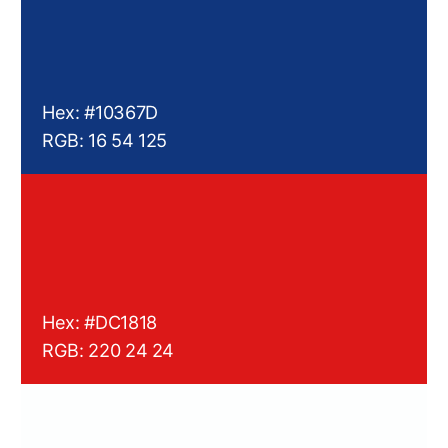
Hex: #E4E6F3
RGB: 228 230 243
Hex: #161616
RGB: 22 22 22
Обновлённый логотип
Логотип ALER выполнен в строгом и
минималистичном стиле, что подчёркивает
премиальность и технологичность бренда
Логотип состоит из названия
бренда, выполненного в
современном шрифте с чистыми