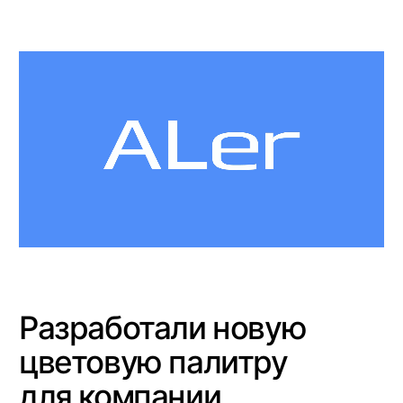
производства электромагнитных замков. На
основе полученной информации и
коммуникации с заказчиком мы выбрали
палитру цветов
«Сохранить ассоциацию со старым фир.
стилем и логотипом» — ключевое
пожелание заказчика. В прошлом
компания ALer во всех дизайн продуктах
использовала синий цвет
Основной цвет - синий, белый,
чёрный. Акцентный цвет - красный.
Дополнительные цвета - серый,
голубой
Hex: #10367D
RGB: 16 54 125