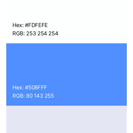
линиями
Свободное
пространство
Свободное пространство в логотипе ALer
сверху и снизу равно высоте и длине
логотипа
Отступ до ближайших элементов справа и
слева от логотипа равен 1/4 длине логотипа
Минимальный размер логотипа строго
не регламентирован. Он может быть
любого размера. Главное, чтобы
логотип сохранял читаемым и