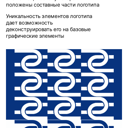
Визуализация бренда
Визуализация бренда основана на
ключевых принципах производства
премиальных замков и визуально
отражает такие важные аспекты, как
изготовление замка из цельного металла,
обработка металла на современных
станках и защита от проникновения влаги
с помощью компаунда