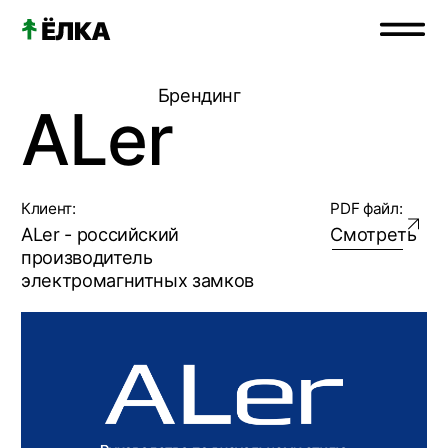
Брендинг
главная
ALer
проекты
Клиент:
PDF файл:
о нас
ALer - российский
Смотреть
производитель
услуги
электромагнитных замков
формула работы
партнёрам
тех. экспертиза
медиа
контакты