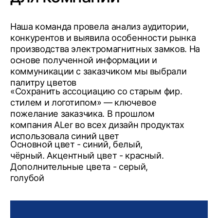
Hex: #DC1818
RGB: 220 24 24
Hex: #FDFEFE
RGB: 253 254 254
Hex: #508FFF
RGB: 80 143 255