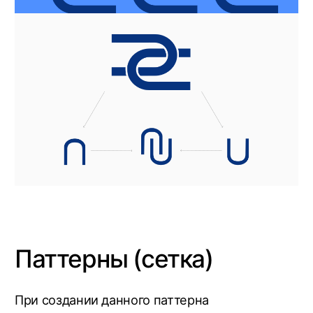
Результат:
Готовый новый брендбук и
фирменный стиль для компании,
созданный логотип и визуальное
позиционирование
Что дальше?
Создание дизайн носителей для компании
на основе нового визуального
позиционирования
Напишите нам,
договоримся о встрече и
разберем задачу, а на
следующий день вышлем
коммерческое
Ёлка - команда по всему СНГ. Но лично с
нами можно встретиться в Севастополе или
Москве
На связи каждый день. 9:00 - 20:00 по МСК
начать работу
Проекты
Telegram
Россия, г. Севастополь