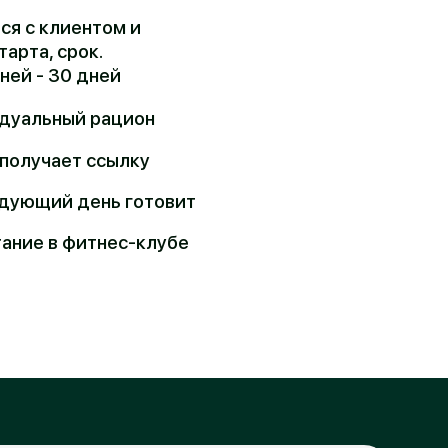
ацион
сылку
ь готовит
нес-клубе
еделю питания