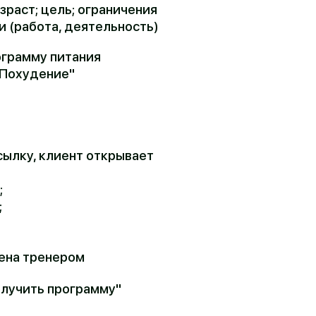
ания
нт открывает
ом
грамму"
ом и
ей