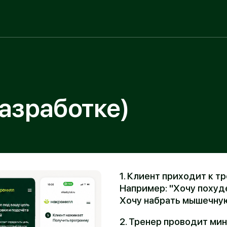
работке)
1. Клиент приходит к тренеру
Например: "Хочу похудеть на 8 кг. /
Хочу набрать мышечную массу."
2. Тренер проводит мини-диагност
Заполняет: вес; рост; возраст; цель
по питанию; образ жизни (работа, 