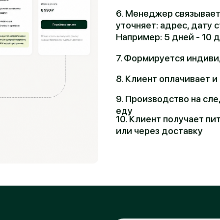
7. Формируется индивидуальный р
8. Клиент оплачивает и получает с
9. Производство на следующий ден
еду
10. Клиент получает питание в фит
или через доставку
ект
Получить тестовую н
ых
Заполните форму