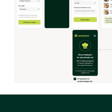
Мы запускаем пилотный про
в Севастополе и ищем перв
участников программы