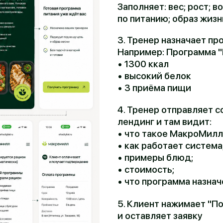
3. Тренер назначает программу пит
Например: Программа "Похудение"
• 1300 ккал
• высокий белок
• 3 приёма пищи
4. Тренер отправляет ссылку, клие
лендинг и там видит:
• что такое МакроМилл;
• как работает система;
• примеры блюд;
• стоимость;
• что программа назначена тренер
5. Клиент нажимает "Получить про
и оставляет заявку
6. Менеджер связывается с клиент
уточняет: адрес, дату старта, срок.
Например: 5 дней - 10 дней - 30 дн