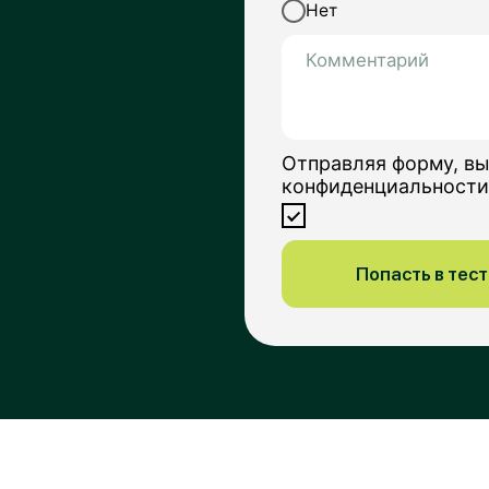
Попасть в тестовую группу
ы: свяжитесь с нами удобным
 способом
инов
ль,
ль отдела
лиентами